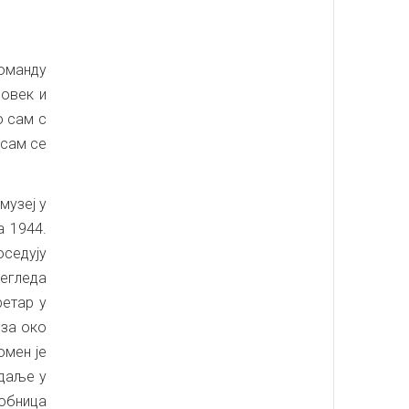
команду
човек и
о сам с
 сам се
музеј у
а 1944.
оседују
регледа
ретар у
 за око
омен је
јдаље у
робница