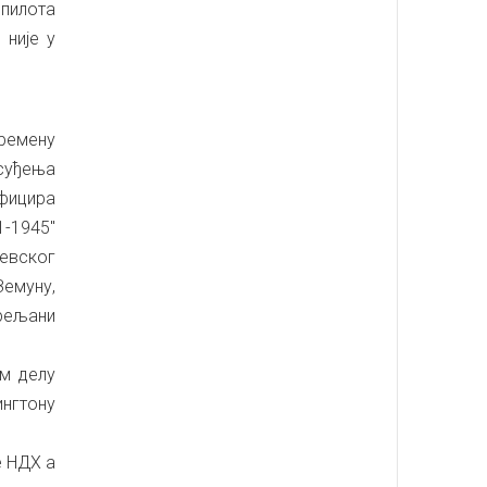
 пилота
 није у
времену
суђења
официра
1-1945"
љевског
Земуну,
трељани
ом делу
ингтону
е НДХ а