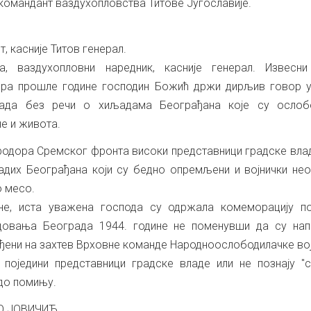
 командант ваздухопловства Титове Југославије.
, касније Титов генерал.
, ваздухопловни наредник, касније генерал. Извесни
бра прошле године господин Божић држи дирљив говор у
рада без речи о хиљадама Београђана које су ослоб
е и живота.
родора Сремског фронта високи представници градске вла
адих Београђана који су бедно опремљени и војнички не
о месо.
ине, иста уважена господа су одржала комеморацију п
довања Београда 1944. године не поменувши да су нап
ођени на захтев Врховне команде Народноослободилачке вој
 поједини представници градске владе или не познају "с
адо помињу.
О ЈОВИЧИЋ,