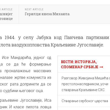
S ARTICLE
NEXT ARTICLE
ашнијег
Герилци кнеза Михаила
тонице
а 1944. у селу Јабука код Панчева партизани
илота ваздухопловства Краљевине Југославије.
 Исе Мандарића, једног од
ВЕСТИ: ИСТОРИЈА,
нада се да ће формирање
СПОМЕНАР СРБИЈЕ
за проналажење масовних
 налазе жртве комуниста из
Разговор Живојина Мишића 
ског рата допринети да се
престолонаследником, уочи
стварања Краљевине СXC
 о судбини његовог оца.
Краљевине Југославије, Иса
Стварање сербског царства
одник И класе пилота ловца