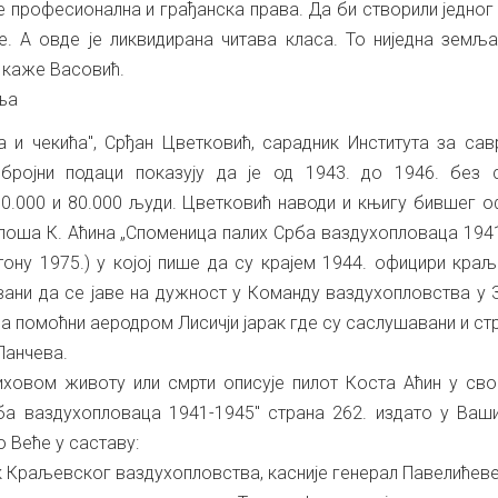
е професионална и грађанска права. Да би створили једног
е. А овде је ликвидирана читава класа. То ниједна земља
 каже Васовић.
ња
а и чекића", Срђан Цветковић, сарадник Института за са
 бројни подаци показују да је од 1943. до 1946. без 
60.000 и 80.000 људи. Цветковић наводи и књигу бившег 
лоша К. Аћина „Споменица палих Срба ваздухопловаца 194
ону 1975.) у којој пише да су крајем 1944. официри кра
ани да се јаве на дужност у Команду ваздухопловства у 
на помоћни аеродром Лисичји јарак где су саслушавани и с
Панчева.
иховом животу или смрти описује пилот Коста Аћин у св
ба ваздухопловаца 1941-1945″ страна 262. издато у Ваш
о Веће у саставу:
 Краљевског ваздухопловства, касније генерал Павелићев