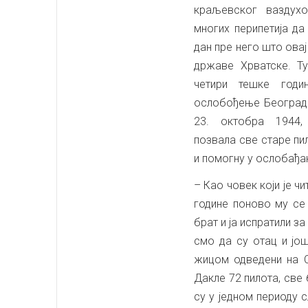
краљевског ваздухо
многих перипетија да
дан пре него што ова
државе Хрватске. Т
четири тешке годи
ослобођење Београда
23. октобра 1944,
позвала све старе пи
и помогну у ослобађа
– Као човек који је ч
године поново му се 
брат и ја испратили з
смо да су отац и јо
жицом одведени на С
Дакле 72 пилота, све
су у једном периоду 