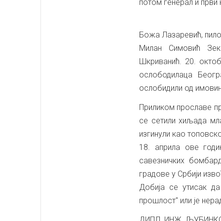
потом генерал и први
Божа Лазаревић, пилот
Милан Симовић Зека
Шкриванић. 20. окто
ослободилаца Беог
ослобидили од имовин
Приликом прославе п
се сетили хиљада мл
изгинули као топовск
18. априла ове год
савезничких бомбар
градове у Србији изв
Добија се утисак да
прошлост" или је нер
ДИПЛ. ИНЖ. ЉУБИНК