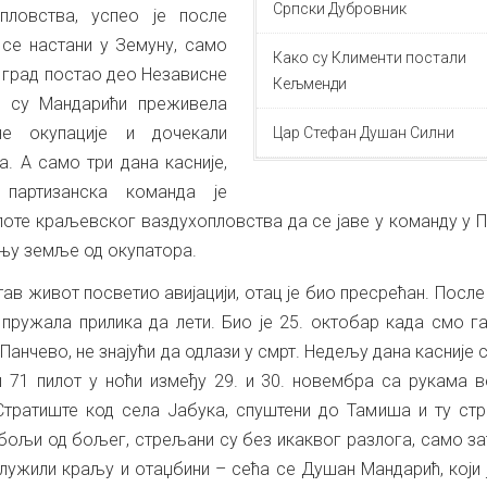
Српски Дубровник
пловства, успео је после
 се настани у Земуну, само
Како су Клименти постали
ј град постао део Независне
Кељменди
у су Мандарићи преживела
не окупације и дочекали
Цар Стефан Душан Силни
. А само три дана касније,
 партизанска команда је
лоте краљевског ваздухопловства да се јаве у команду у 
њу земље од окупатора.
итав живот посветио авијацији, отац је био пресрећан. После
пружала прилика да лети. Био је 25. октобар када смо га
а Панчево, не знајући да одлази у смрт. Недељу дана касније 
ш 71 пилот у ноћи између 29. и 30. новембра са рукама 
тратиште код села Јабука, спуштени до Тамиша и ту стр
 бољи од бољег, стрељани су без икаквог разлога, само з
служили краљу и отаџбини – сећа се Душан Мандарић, који 