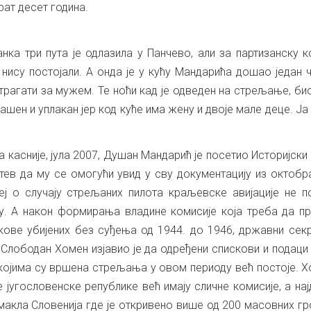
рат десет година.
ка три пута је одлазила у Панчево, али за партизанску 
 нису постојали. А онда је у кућу Мандарића дошао један 
 трагати за мужем. Те ноћи кад је одведен на стрељање, би
лашен и уплакан јер код куће има жену и двоје мале деце. Ја
 касније, јула 2007, Душан Мандарић је посетио Историјски 
тев да му се омогући увид у сву документацију из октобр
еј о случају стрељаних пилота краљевске авијације не п
ју. А након формирања владине комисије која треба да п
кове убијених без суђења од 1944. до 1946, државни сек
Слободан Хомен изјавио је да одређени спискови и подаци
 којима су вршена стрељања у овом периоду већ постоје. Х
 југословенске републике већ имају сличне комисије, а на
акла Словенија где је откривено више од 200 масовних г