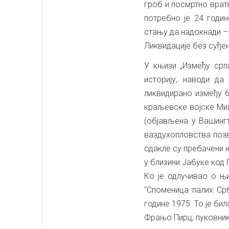
гроб и посмртно врат
потребно је 24 годин
стању да надокнади –
Ликвидације без суђе
У књизи „Између срп
историју, наводи да
ликвидирано између 
краљевске војске Ми
(објављена у Вашингт
ваздухопловства позв
одакле су пребачени 
у близини Јабуке код 
Ко је одлучивао о њ
"Споменица палих Ср
године 1975. То је бил
Фрањо Пирц, пуковник