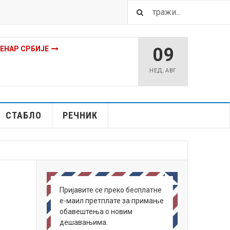
09
МЕНАР СРБИЈЕ
НЕД
,
АВГ
СТАБЛО
РЕЧНИК
Пријавите се преко бесплатне
е-маил претплате за примање
обавештења о новим
дешавањима.