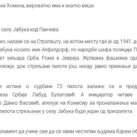
чима Хомена, вероватно има и знатно више.
 селу Јабука код Панчева
но, налази се на Стратишту, на истом месту где је од 1941. д
Јабука носило име Апфелдорф, по наредби шефа полиције 
сет хиљада Срба, Рома и Јевреја. Жртвама фашизма ода
ележје, док стрељани пилоти још чекају јавно признање 
не истине о судбини 72 пилота залаже се и пред
еза Србије Лабуд Булатовић. А иницијатор читаве а
р Данко Васовић, апелује на Комисију за проналажење м
ј пилота стрељаних у селу Јабука буде један од приоритета.
рламент да учине све да се овим честитим људима барем 