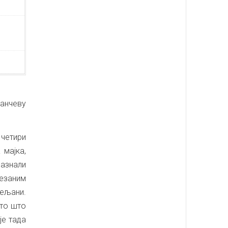
Панчеву
 четири
 мајка,
сазнали
везаним
ељани.
ато што
је тада