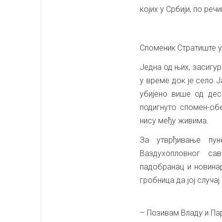
којих у Србији, по ре
Споменик Стратиште у
Једна од њих, засигур
у време док је село 
убијено више од де
подигнуто спомен-об
нису међу живима.
За утврђивање пу
Ваздухопловног сав
падобранац и новина
гробница да јој случа
– Позивам Владу и Па