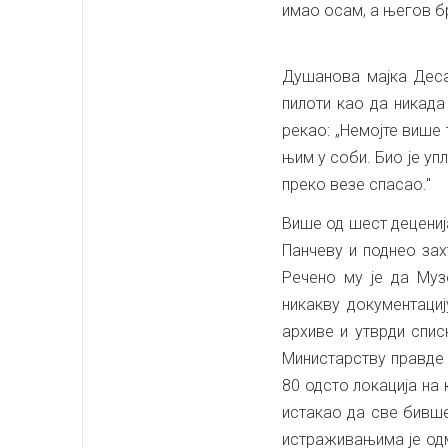
имао осам, а његов б
Душанова мајка Десан
пилоти као да никада
рекао: „Немојте више
њим у соби. Био је уп
преко везе спасао."
Више од шест деценија
Панчеву и поднео зах
Речено му је да Муз
никакву документаци
архиве и утврди спис
Министарству правде 
80 одсто локација на
истакао да све бивше
истраживањима је одм