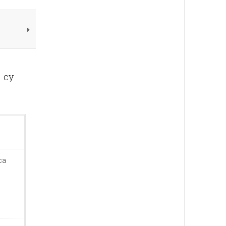
 су
са