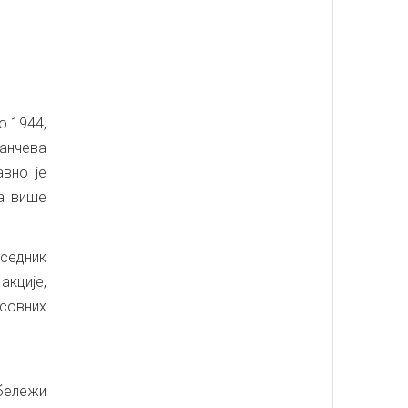
о 1944,
Панчева
вно је
да више
седник
кције,
асовних
обележи