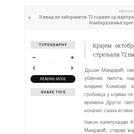
PREVIOU
Никад не заборавити-72 године од најстр
бомбардовања прес
Крајем октобр
TYPOGRAPHY
стрељали 72 п
Душан Мандарић, син
убијених пилота, 
READING MODE
владине Комисије 
SHARE THIS
гробница у којима се
времена Другог свет
коначно сазна истина
Након капитулације 
Мандарић, старији в