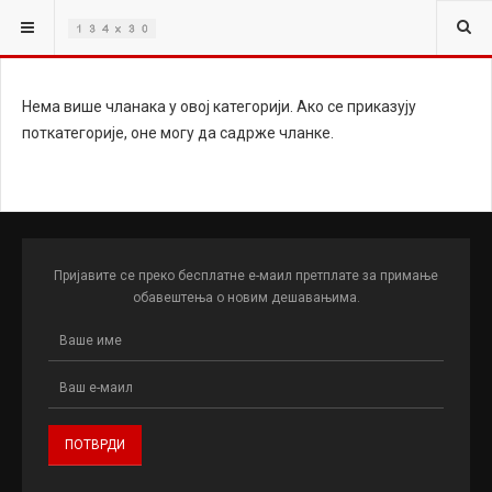
ВИ СТЕ ОВДЕ:
O САЈТУ
Нема више чланака у овој категорији. Ако се приказују
поткатегорије, оне могу да садрже чланке.
Пријавите се преко бесплатне е-маил претплате за примање
обавештења о новим дешавањима.